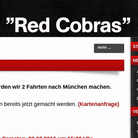
S
mehr ...
N
erden wir 2 Fahrten nach München machen.
n bereits jetzt gemacht werden.
(Kartenanfrage)
V