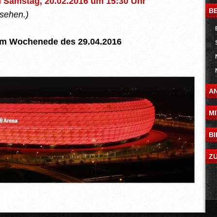
m Samstag, 20.02.2016 um 15:30 Uhr
B
 sehen.)
am Wochenede des 29.04.2016
A
M
B
Z