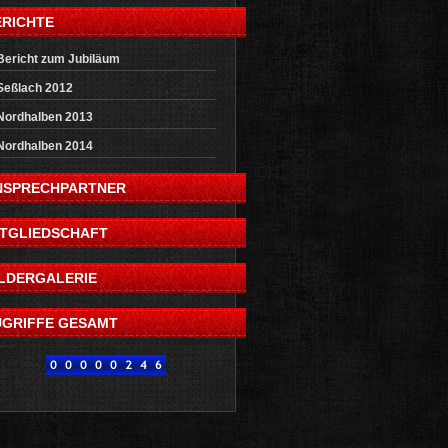
ERICHTE
Bericht zum Jubiläum
Seßlach 2012
Nordhalben 2013
Nordhalben 2014
NSPRECHPARTNER
ITGLIEDSCHAFT
ILDERGALERIE
UGRIFFE GESAMT